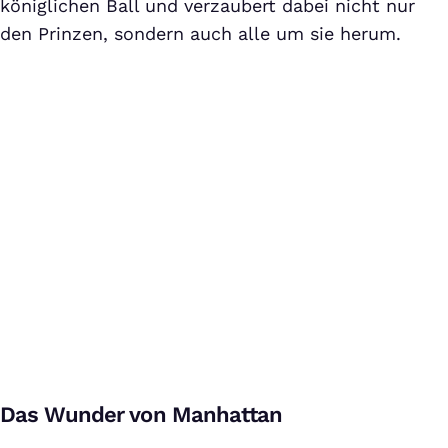
königlichen Ball und verzaubert dabei nicht nur
den Prinzen, sondern auch alle um sie herum.
Drei Haselnüsse für Aschenbrödel (1973) BLU-RAY TRAILER [HD]
Bei Klick auf dieses Video wird eine Verbindung zu YouTube
Das Wunder von Manhattan
aufgebaut. Weitere Informationen findest Du in unserer
Datenschutzerklärung
.