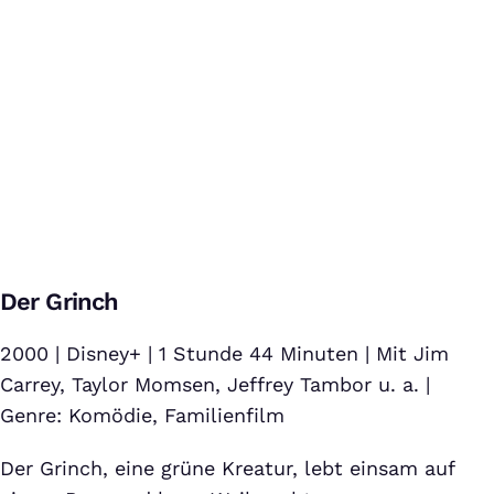
Das Wunder Von Manhattan
Bei Klick auf dieses Video wird eine Verbindung zu YouTube
Der Grinch
aufgebaut. Weitere Informationen findest Du in unserer
Datenschutzerklärung
.
2000 | Disney+ | 1 Stunde 44 Minuten | Mit Jim
Carrey, Taylor Momsen, Jeffrey Tambor u. a. |
Genre: Komödie, Familienfilm
Der Grinch, eine grüne Kreatur, lebt einsam auf