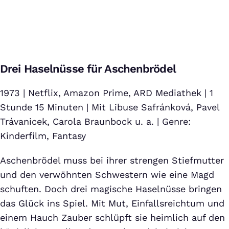
Der kleine Lord (1980) - Trailer
Bei Klick auf dieses Video wird eine Verbindung zu YouTube
Drei Haselnüsse für Aschenbrödel
aufgebaut. Weitere Informationen findest Du in unserer
Datenschutzerklärung
.
1973 | Netflix, Amazon Prime, ARD Mediathek | 1
Stunde 15 Minuten | Mit Libuse Safránková, Pavel
Trávanicek, Carola Braunbock u. a. | Genre:
Kinderfilm, Fantasy
Aschenbrödel muss bei ihrer strengen Stiefmutter
und den verwöhnten Schwestern wie eine Magd
schuften. Doch drei magische Haselnüsse bringen
das Glück ins Spiel. Mit Mut, Einfallsreichtum und
einem Hauch Zauber schlüpft sie heimlich auf den