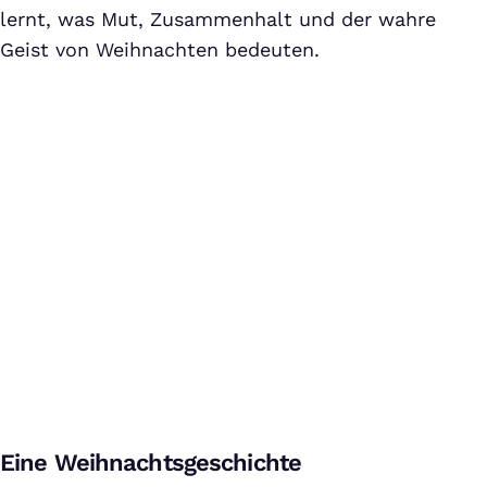
lernt, was Mut, Zusammenhalt und der wahre
Geist von Weihnachten bedeuten.
Der Polarexpress - Trailer 1 Deutsch 1080p HD
Bei Klick auf dieses Video wird eine Verbindung zu YouTube
Eine Weihnachtsgeschichte
aufgebaut. Weitere Informationen findest Du in unserer
Datenschutzerklärung
.