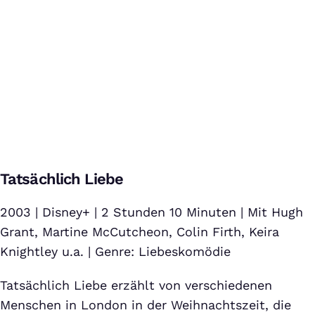
Liebe braucht keine Ferien - Trailer [German|Deutsch] HD
Bei Klick auf dieses Video wird eine Verbindung zu YouTube
Tatsächlich Liebe
aufgebaut. Weitere Informationen findest Du in unserer
Datenschutzerklärung
.
2003 | Disney+ | 2 Stunden 10 Minuten | Mit Hugh
Grant, Martine McCutcheon, Colin Firth, Keira
Knightley u.a. | Genre: Liebeskomödie
Tatsächlich Liebe erzählt von verschiedenen
Menschen in London in der Weihnachtszeit, die