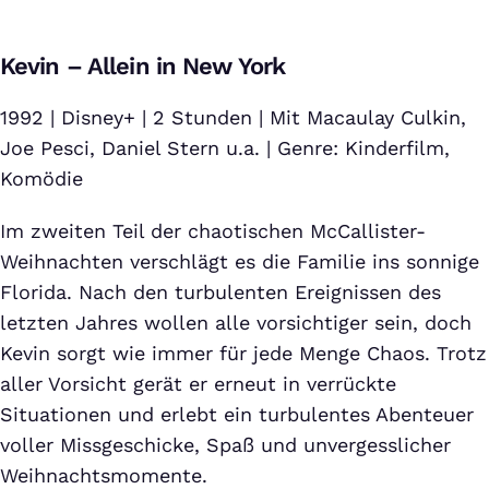
Kevin - Allein zu Haus - Trailer Deutsch HD
Bei Klick auf dieses Video wird eine Verbindung zu YouTube
Kevin – Allein in New York
aufgebaut. Weitere Informationen findest Du in unserer
Datenschutzerklärung
.
1992 | Disney+ | 2 Stunden | Mit Macaulay Culkin,
Joe Pesci, Daniel Stern u.a. | Genre: Kinderfilm,
Komödie
Im zweiten Teil der chaotischen McCallister-
Weihnachten verschlägt es die Familie ins sonnige
Florida. Nach den turbulenten Ereignissen des
letzten Jahres wollen alle vorsichtiger sein, doch
Kevin sorgt wie immer für jede Menge Chaos. Trotz
aller Vorsicht gerät er erneut in verrückte
Situationen und erlebt ein turbulentes Abenteuer
voller Missgeschicke, Spaß und unvergesslicher
Weihnachtsmomente.