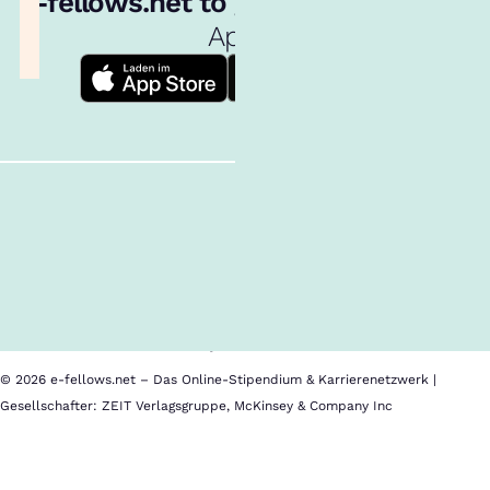
e‑fellows.net to go:
Hol dir unsere
App!
Follow us!
Inhalte im Überblick
Über uns
Cookies
Nutzungsbedingungen
Barrierefreiheit
Datenschutz
Impressum
© 2026 e-fellows.net – Das Online-Stipendium & Karrierenetzwerk |
Gesellschafter: ZEIT Verlagsgruppe, McKinsey & Company Inc