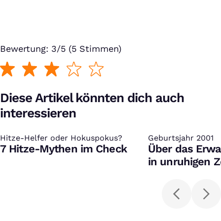
Bewertung: 3/5 (5 Stimmen)
TATSÄCHLICH LIEBE Trailer German Deutsch (2003)
@FilmtoastDE / 20 Jahre Re-Release
Bei Klick auf dieses Video wird eine Verbindung zu YouTube
aufgebaut. Weitere Informationen findest Du in unserer
Datenschutzerklärung
.
Diese Artikel könnten dich auch
interessieren
Hitze-Helfer oder Hokuspokus?
:
Geburtsjahr 2001
:
7 Hitze-Mythen im Check
Über das Erw
in unruhigen Z