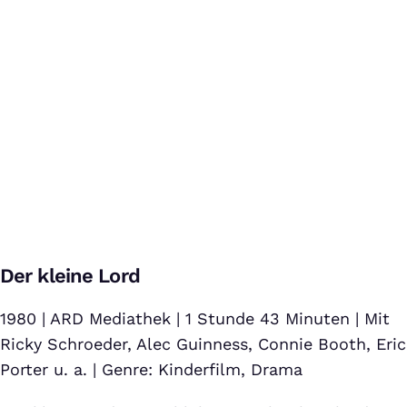
Schöne Bescherung (Hilfe, es weihnachtet sehr) - Offizieller
Deutscher Trailer (German)
Der kleine Lord
Bei Klick auf dieses Video wird eine Verbindung zu YouTube
aufgebaut. Weitere Informationen findest Du in unserer
Datenschutzerklärung
.
1980 | ARD Mediathek | 1 Stunde 43 Minuten | Mit
Ricky Schroeder, Alec Guinness, Connie Booth, Eric
Porter u. a. | Genre: Kinderfilm, Drama