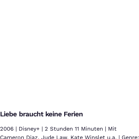
Kevin – Allein in New York - Original Trailer 2 Deutsch HD
Bei Klick auf dieses Video wird eine Verbindung zu YouTube
Liebe braucht keine Ferien
aufgebaut. Weitere Informationen findest Du in unserer
Datenschutzerklärung
.
2006 | Disney+ | 2 Stunden 11 Minuten | Mit
Cameron Diaz, Jude Law, Kate Winslet u.a. | Genre: