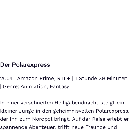
Der Grinch | GermanTrailer
Bei Klick auf dieses Video wird eine Verbindung zu YouTube
Der Polarexpress
aufgebaut. Weitere Informationen findest Du in unserer
Datenschutzerklärung
.
2004 | Amazon Prime, RTL+ | 1 Stunde 39 Minuten
| Genre: Animation, Fantasy
In einer verschneiten Heiligabendnacht steigt ein
kleiner Junge in den geheimnisvollen Polarexpress,
der ihn zum Nordpol bringt. Auf der Reise erlebt er
spannende Abenteuer, trifft neue Freunde und