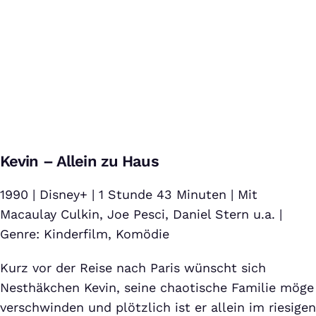
Disney - EINE WEIHNACHTSGESCHICHTE - Offizieller Trailer
(HD)
Kevin – Allein zu Haus
Bei Klick auf dieses Video wird eine Verbindung zu YouTube
aufgebaut. Weitere Informationen findest Du in unserer
Datenschutzerklärung
.
1990 | Disney+ | 1 Stunde 43 Minuten | Mit
Macaulay Culkin, Joe Pesci, Daniel Stern u.a. |
Genre: Kinderfilm, Komödie
Kurz vor der Reise nach Paris wünscht sich
Nesthäkchen Kevin, seine chaotische Familie möge
verschwinden und plötzlich ist er allein im riesigen