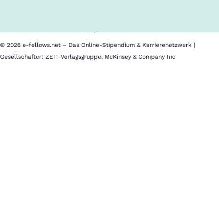
Nutzungsbedingungen
Barrierefreiheit
Datenschutz
Impressum
© 2026 e-fellows.net – Das Online-Stipendium & Karrierenetzwerk |
Gesellschafter: ZEIT Verlagsgruppe, McKinsey & Company Inc