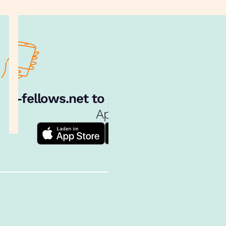
e‑fellows.net to go:
Hol dir unsere
App!
Follow us!
Inhalte im Überblick
Über uns
Cookies