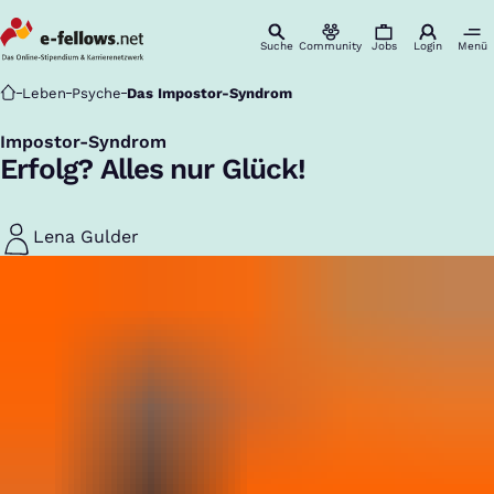
Suche
Community
Jobs
Login
Menü
Startseite
Leben
Psyche
Das Impostor-Syndrom
Impostor-Syndrom
:
Erfolg? Alles nur Glück!
Lena Gulder