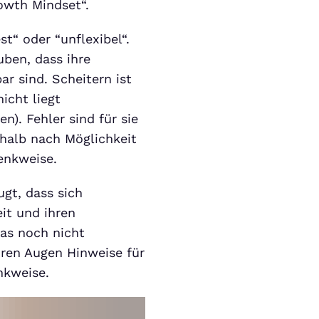
owth Mindset“.
t“ oder “unflexibel“.
uben, dass ihre
ar sind. Scheitern ist
icht liegt
n). Fehler sind für sie
halb nach Möglichkeit
Denkweise.
gt, dass sich
it und ihren
was noch nicht
hren Augen Hinweise für
nkweise.