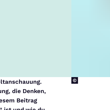
eltanschauung.
ung, die Denken,
iesem Beitrag
“ ist und wie du