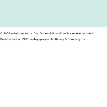
Inhalte im Überblick
Über uns
Cookies
Nutzungsbedingungen
Barrierefreiheit
Datenschutz
Impressum
© 2026 e-fellows.net – Das Online-Stipendium & Karrierenetzwerk |
Gesellschafter: ZEIT Verlagsgruppe, McKinsey & Company Inc