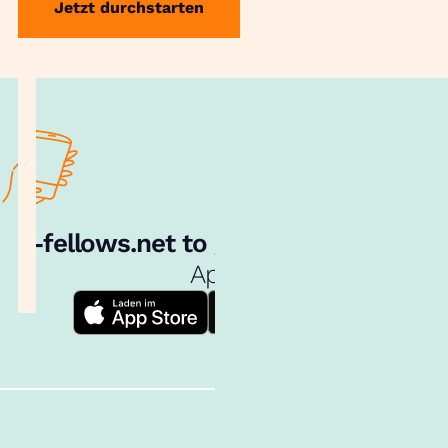
Jetzt durchstarten
e‑fellows.net to go:
Hol dir unsere
App!
Follow us!