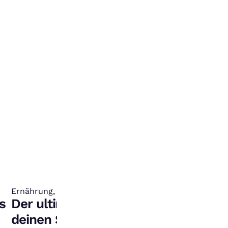
Ernährung, Sport, Mental Health
:
s
Der ultimative Fitness-Plan für
deinen Sommer