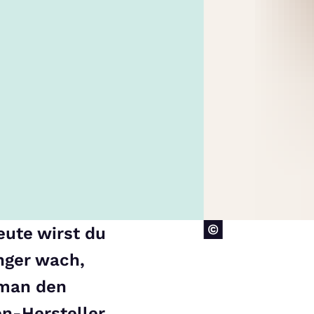
eute wirst du
nger wach,
 man den
en-Hersteller