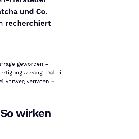
tcha und Co.
h recherchiert
nsfrage geworden –
fertigungszwang. Dabei
ei vorweg verraten –
 So wirken