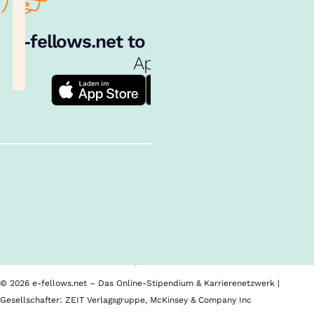
e‑fellows.net to go:
Hol dir unsere
App!
Follow us!
Inhalte im Überblick
Über uns
Cookies
Nutzungsbedingungen
Barrierefreiheit
Datenschutz
Impressum
© 2026 e-fellows.net – Das Online-Stipendium & Karrierenetzwerk |
Gesellschafter: ZEIT Verlagsgruppe, McKinsey & Company Inc