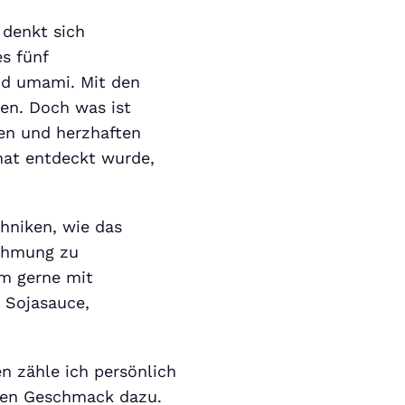
 denkt sich
es fünf
und umami. Mit den
gen. Doch was ist
en und herzhaften
at entdeckt wurde,
hniken, wie das
ehmung zu
em gerne mit
, Sojasauce,
n zähle ich persönlich
bten Geschmack dazu.