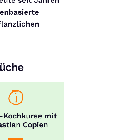
Leute seit Jahren
zenbasierte
flanzlichen
Küche
-Kochkurse mit
stian Copien