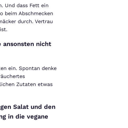
. Und dass Fett ein
lso beim Abschmecken
mäcker durch. Vertrau
st.
e ansonsten nicht
aten ein. Spontan denke
räuchertes
zlichen Zutaten etwas
rigen Salat und den
ng in die vegane