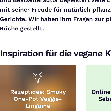
und Bestsellerautor begeistert viele 
mit seiner Freude für natürlich pflan
Gerichte. Wir haben ihm Fragen zur p
Küche gestellt.
Inspiration für die vegane 
Rezeptidee: Smoky
Online
One-Pot Veggie-
Seba
Linguine