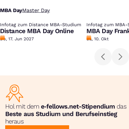
MBA Day
Master Day
Infotag zum Distance MBA-Studium
:
Infotag zum MBA-
:
Distance MBA Day Online
MBA Day Frank
Datum
Do, 17. Jun 2027
Datum
Sa, 10. Okt
Hol mit dem
e‑fellows.net-Stipendium
das
Beste aus Studium und Berufseinstieg
heraus