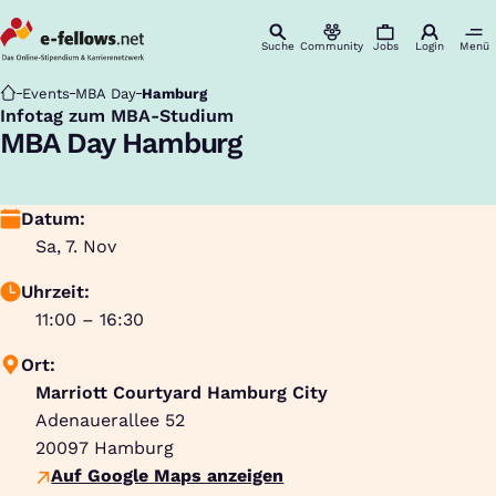
Suche
Community
Jobs
Login
Menü
Startseite
Events
MBA Day
Hamburg
Infotag zum MBA-Studium
:
MBA Day Hamburg
Datum:
Sa, 7. Nov
Uhrzeit:
11:00 – 16:30
Ort:
Marriott Courtyard Hamburg City
Adenauerallee 52
20097
Hamburg
Auf Google Maps anzeigen