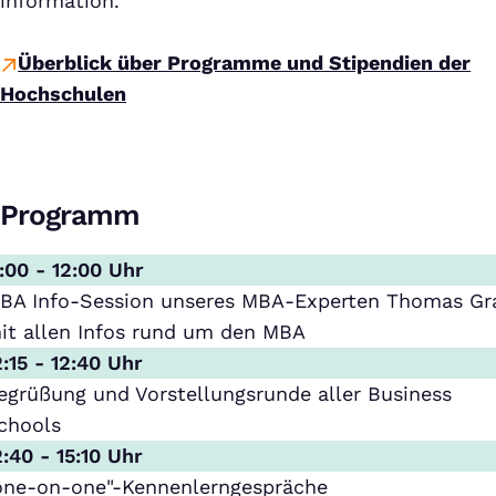
information.
Überblick über Programme und Stipendien der
Hochschulen
Programm
1:00 - 12:00 Uhr
BA Info-Session unseres MBA-Experten Thomas Gr
it allen Infos rund um den MBA
2:15 - 12:40 Uhr
egrüßung und Vorstellungsrunde aller Business
chools
2:40 - 15:10 Uhr
one-on-one"-Kennenlerngespräche