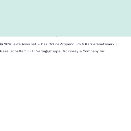
Inhalte im Überblick
Über uns
Cookies
Nutzungsbedingungen
Barrierefreiheit
Datenschutz
Impressum
© 2026 e-fellows.net – Das Online-Stipendium & Karrierenetzwerk |
Gesellschafter: ZEIT Verlagsgruppe, McKinsey & Company Inc
The
Lisbon
MBA
(PT)
The
Lisbon