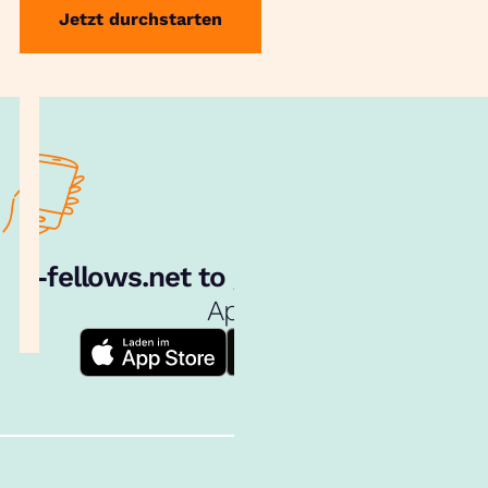
Jetzt durchstarten
e‑fellows.net to go:
Hol dir unsere
App!
Follow us!