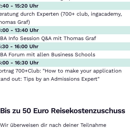
2:40 - 15:20 Uhr
eratung durch Experten (700+ club, ingacademy,
homas Graf)
3:00 - 13:40 Uhr
BA Info Session Q&A mit Thomas Graf
5:30 - 16:00 Uhr
BA Forum mit allen Business Schools
6:00 - 16:30 Uhr
ortrag 700+Club: "How to make your application
tand out: Tips by an Admissions Expert"
Bis zu 50 Euro Reisekostenzuschuss
Wir überweisen dir nach deiner Teilnahme