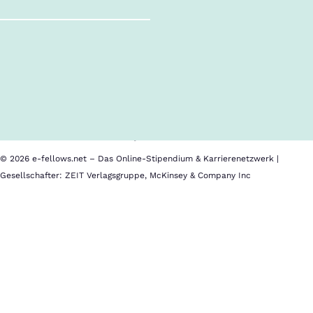
Follow us!
Inhalte im Überblick
Über uns
Cookies
Nutzungsbedingungen
Barrierefreiheit
Datenschutz
Impressum
© 2026 e-fellows.net – Das Online-Stipendium & Karrierenetzwerk |
Gesellschafter: ZEIT Verlagsgruppe, McKinsey & Company Inc