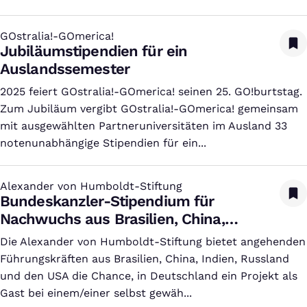
GOstralia!-GOmerica!
:
Jubiläumstipendien für ein
Auslandssemester
2025 feiert GOstralia!-GOmerica! seinen 25. GO!burtstag.
Zum Jubiläum vergibt GOstralia!-GOmerica! gemeinsam
mit ausgewählten Partneruniversitäten im Ausland 33
notenunabhängige Stipendien für ein...
Alexander von Humboldt-Stiftung
:
Bundeskanzler-Stipendium für
Nachwuchs aus Brasilien, China,
Indien, der Russischen Föderation und
Die Alexander von Humboldt-Stiftung bietet angehenden
den USA
Führungskräften aus Brasilien, China, Indien, Russland
und den USA die Chance, in Deutschland ein Projekt als
Gast bei einem/einer selbst gewäh...