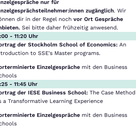
inzelgespräche nur für
inzelgesprächsteilnehmer:innen zugänglich
. Wir
önnen dir in der Regel noch
vor Ort Gespräche
nbieten.
Sei bitte daher frühzeitig anwesend.
1:00 - 11:20 Uhr
ortrag der Stockholm School of Economics:
An
ntroduction to SSE's Master programs.
orterminierte Einzelgespräche
mit den Business
chools
1:25 - 11:45 Uhr
ortrag der IESE Business School:
The Case Method
s a Transformative Learning Experience
orterminierte Einzelgespräche
mit den Business
chools