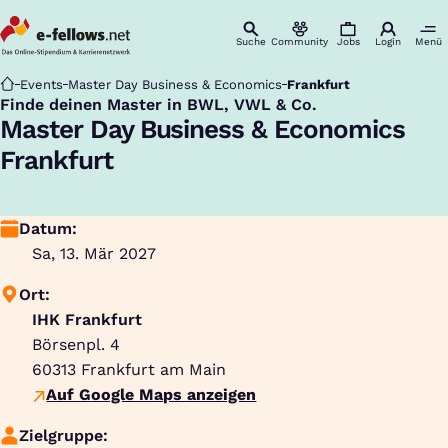
Suche
Community
Jobs
Login
Menü
Startseite
Events
Master Day Business & Economics
Frankfurt
Finde deinen Master in BWL, VWL & Co.
:
Master Day Business & Economics
Frankfurt
Datum:
Sa, 13. Mär 2027
Ort:
IHK Frankfurt
Börsenpl. 4
60313
Frankfurt am Main
Auf Google Maps anzeigen
Zielgruppe: