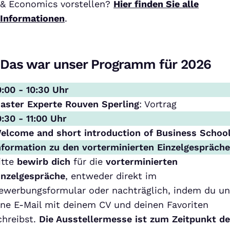
& Economics vorstellen?
Hier finden Sie alle
Informationen
.
Das war unser Programm für 2026
0:00 - 10:30 Uhr
aster Experte Rouven Sperling
: Vortrag
0:30 - 11:00 Uhr
elcome and short introduction of Business Schoo
nformation zu den vorterminierten Einzelgespräch
itte
bewirb dich
für die
vorterminierten
inzelgespräche
, entweder direkt im
ewerbungsformular oder nachträglich, indem du un
ine E-Mail mit deinem CV und deinen Favoriten
chreibst.
Die Ausstellermesse ist zum Zeitpunkt de