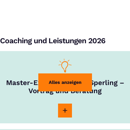
Coaching und Leistungen 2026
Master-Experte Rouven Sperling –
Alles anzeigen
Vortrag und Beratung