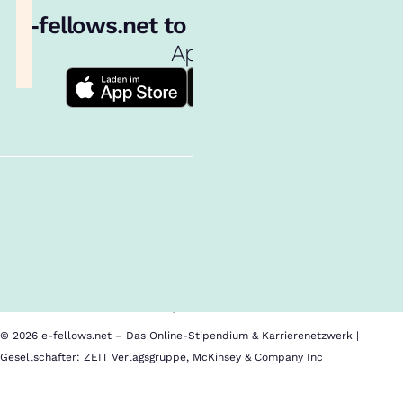
e‑fellows.net to go:
Hol dir unsere
App!
Follow us!
Inhalte im Überblick
Über uns
Cookies
Nutzungsbedingungen
Barrierefreiheit
Datenschutz
Impressum
© 2026 e-fellows.net – Das Online-Stipendium & Karrierenetzwerk |
Gesellschafter: ZEIT Verlagsgruppe, McKinsey & Company Inc
INSEAD
Im