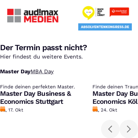
Der Termin passt nicht?
Hier findest du weitere Events.
Master Day
MBA Day
Finde deinen perfekten Master.
:
Finde deinen Trau
:
Master Day Business &
Master Day Bu
Economics Stuttgart
Economics Kö
Datum
Sa, 17. Okt
Datum
Sa, 24. Okt