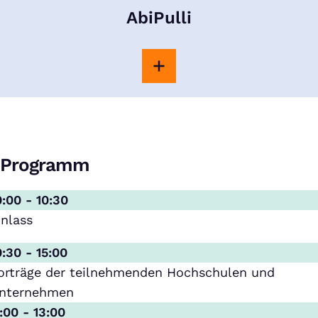
AbiPulli
Programm
0:00 - 10:30
inlass
0:30 - 15:00
orträge der teilnehmenden Hochschulen und
nternehmen
1:00 - 13:00