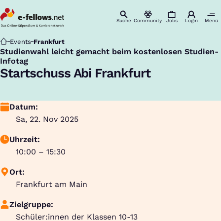
Suche
Community
Jobs
Login
Menü
Startseite
Events
Frankfurt
Studienwahl leicht gemacht beim kostenlosen Studien-
:
Infotag
Startschuss Abi Frankfurt
Datum:
Sa, 22. Nov 2025
Uhrzeit:
10:00 – 15:30
Ort:
Frankfurt am Main
Zielgruppe:
Schüler:innen der Klassen 10-13