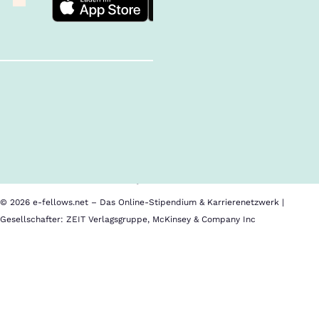
Follow us!
Inhalte im Überblick
Über uns
Cookies
Nutzungsbedingungen
Barrierefreiheit
Datenschutz
Impressum
© 2026 e-fellows.net – Das Online-Stipendium & Karrierenetzwerk |
Gesellschafter: ZEIT Verlagsgruppe, McKinsey & Company Inc
AFS
Im
Interkulturelle
Kalender
Begegnungen
speichern
e.