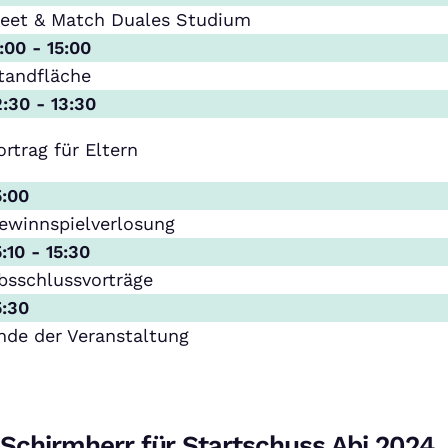
eet & Match Duales Studium
1:00 - 15:00
tandfläche
2:30 - 13:30
ortrag für Eltern
5:00
ewinnspielverlosung
5:10 - 15:30
bsschlussvorträge
5:30
nde der Veranstaltung
Schirmherr für Startschuss Abi 2024