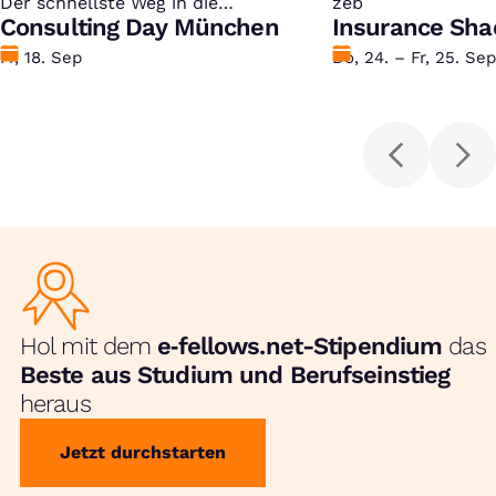
Der schnellste Weg in die
:
zeb
:
Unternehmensberatung
Consulting Day München
Insurance Sha
Datum
Fr, 18. Sep
Datum
Do, 24. – Fr, 25. Sep
Hol mit dem
e‑fellows.net-Stipendium
das
Beste aus Studium und Berufseinstieg
heraus
Jetzt durchstarten