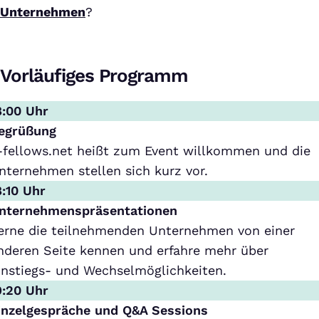
Unternehmen
?
Vorläufiges Programm
8:00 Uhr
egrüßung
-fellows.net heißt zum Event willkommen und die
nternehmen stellen sich kurz vor.
8:10 Uhr
nternehmenspräsentationen
erne die teilnehmenden Unternehmen von einer
nderen Seite kennen und erfahre mehr über
instiegs- und Wechselmöglichkeiten.
9:20 Uhr
inzelgespräche und Q&A Sessions