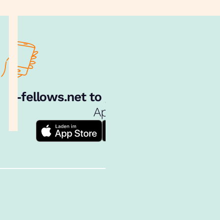
e‑fellows.net to go:
Hol dir unsere
App!
Follow us!
Inhalte im Überblick
Über uns
Cookies