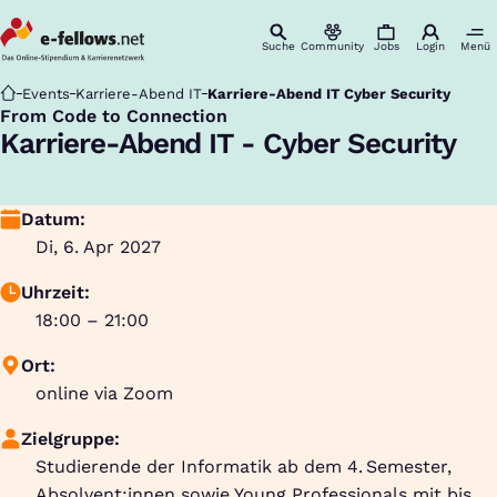
Suche
Community
Jobs
Login
Menü
Startseite
Events
Karriere-Abend IT
Karriere-Abend IT Cyber Security
From Code to Connection
:
Karriere-Abend IT - Cyber Security
Datum:
Di, 6. Apr 2027
Uhrzeit:
18:00 – 21:00
Ort:
online via Zoom
Zielgruppe:
Studierende der Informatik ab dem 4. Semester,
Absolvent:innen sowie Young Professionals mit bis