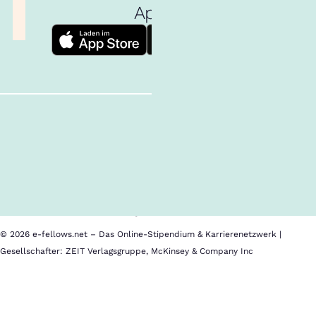
App!
Follow us!
Inhalte im Überblick
Über uns
Cookies
Nutzungsbedingungen
Barrierefreiheit
Datenschutz
Impressum
© 2026 e-fellows.net – Das Online-Stipendium & Karrierenetzwerk |
Gesellschafter: ZEIT Verlagsgruppe, McKinsey & Company Inc