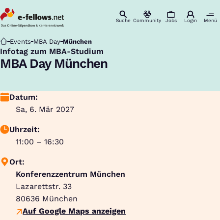
Suche
Community
Jobs
Login
Menü
Startseite
Events
MBA Day
München
Infotag zum MBA-Studium
:
MBA Day München
Datum:
Sa, 6. Mär 2027
Uhrzeit:
11:00 – 16:30
Ort:
Konferenzzentrum München
Lazarettstr. 33
80636
München
Auf Google Maps anzeigen