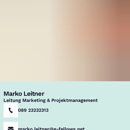
Marko Leitner
,
Leitung Marketing & Projektmanagement
089 23232313
marko.leitner@e-fellows.net