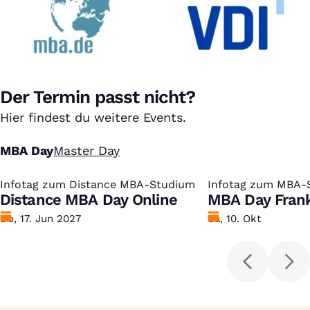
Der Termin passt nicht?
Hier findest du weitere Events.
MBA Day
Master Day
Infotag zum Distance MBA-Studium
:
Infotag zum MBA-
:
Distance MBA Day Online
MBA Day Frank
Datum
Do, 17. Jun 2027
Datum
Sa, 10. Okt