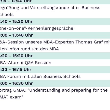
2:15 - 12:40 Uhr
egrüßung und Vorstellungsrunde aller Business
chools
2:40 - 15:20 Uhr
One-on-one"-Kennenlerngespräche
3:00 - 13:40 Uhr
&A-Session unseres MBA-Experten Thomas Graf mi
llen Infos rund um den MBA
4:20 - 15:20 Uhr
BA-Alumni Q&A Session
5:30 - 16:15 Uhr
BA Forum mit allen Business Schools
6:00 - 16:30 Uhr
ortrag GMAC "Understanding and preparing for the
MAT exam"