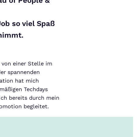
ad of People &
ob so viel Spaß
nimmt.
 von einer Stelle im
 der spannenden
ation hat mich
lmäßigen Techdays
ich bereits durch mein
omotion begleitet.