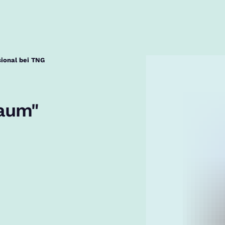
sional bei TNG
kaum"