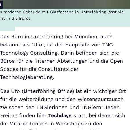
s moderne Gebäude mit Glasfassade in Unterföhring lässt viel
cht in die Büros.
Das Büro in Unterföhring bei München, auch
bekannt als "Ufo", ist der Hauptsitz von TNG
Technology Consulting. Darin befinden sich die
Büros für die internen Abteilungen und die Open
Spaces für die Consultants der
Technologieberatung.
Das Ufo (
U
nter
f
öhring
O
ffice) ist ein wichtiger Ort
für die Weiterbildung und den Wissensaustausch
zwischen den TNGlerinnen und TNGlern: Jeden
Freitag finden hier
Techdays
statt, bei denen sich
die Mitarbeitenden in Workshops zu den