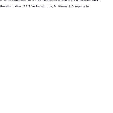
© 2026 e-fellows.net – Das Online-Stipendium & Karrierenetzwerk |
Gesellschafter: ZEIT Verlagsgruppe, McKinsey & Company Inc