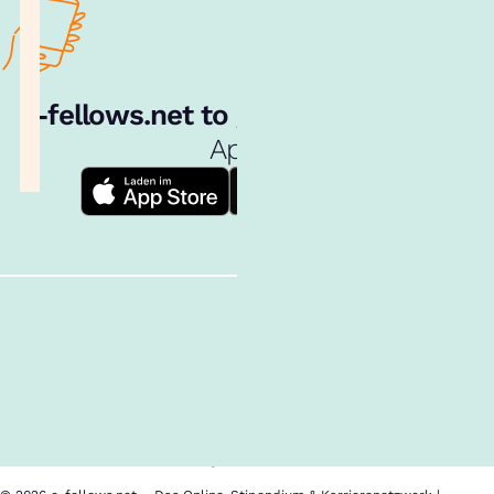
e‑fellows.net to go:
Hol dir unsere
App!
Follow us!
Inhalte im Überblick
Über uns
Cookies
Nutzungsbedingungen
Barrierefreiheit
Datenschutz
Impressum