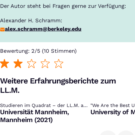
Der Autor steht bei Fragen gerne zur Verfügung:
Alexander H. Schramm:
alex.schramm@berkeley.edu
Bewertung: 2/5 (10 Stimmen)
Weitere Erfahrungsberichte zum
LL.M.
Studieren im Quadrat – der LL.M. an
:
"We Are the Best Un
:
der Universität Mannheim
Universität Mannheim,
World“
University of 
Mannheim (2021)