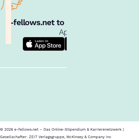
e‑fellows.net to go:
Hol dir unsere
App!
Follow us!
Inhalte im Überblick
Über uns
Cookies
Nutzungsbedingungen
Barrierefreiheit
Datenschutz
Impressum
© 2026 e-fellows.net – Das Online-Stipendium & Karrierenetzwerk |
Gesellschafter: ZEIT Verlagsgruppe, McKinsey & Company Inc