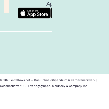
App!
Follow us!
Inhalte im Überblick
Über uns
Cookies
Nutzungsbedingungen
Barrierefreiheit
Datenschutz
Impressum
© 2026 e-fellows.net – Das Online-Stipendium & Karrierenetzwerk |
Gesellschafter: ZEIT Verlagsgruppe, McKinsey & Company Inc