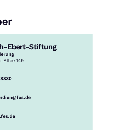
ber
ch-Ebert-Stiftung
derung
 Allee 149
 8830
endien@fes.de
fes.de