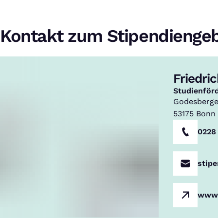
Kontakt zum Stipendienge
Friedri
,
Studienför
Godesberger
53175
Bonn
0228
stip
www.