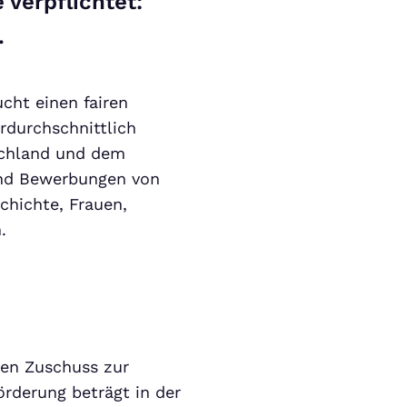
verpflichtet:
.
cht einen fairen
rdurchschnittlich
schland und dem
ind Bewerbungen von
chichte, Frauen,
.
nen Zuschuss zur
örderung beträgt in der