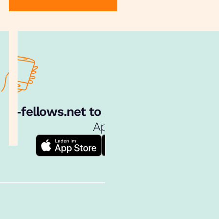
e‑fellows.net to go:
Hol dir unsere
App!
Follow us!
Inhalte im Überblick