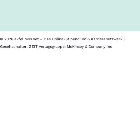
Über uns
Cookies
Nutzungsbedingungen
Barrierefreiheit
Datenschutz
Impressum
© 2026 e-fellows.net – Das Online-Stipendium & Karrierenetzwerk |
Gesellschafter: ZEIT Verlagsgruppe, McKinsey & Company Inc