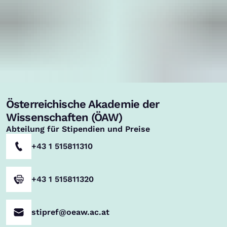
Österreichische Akademie der
,
Wissenschaften (ÖAW)
Abteilung für Stipendien und Preise
+43 1 515811310
+43 1 515811320
stipref@oeaw.ac.at