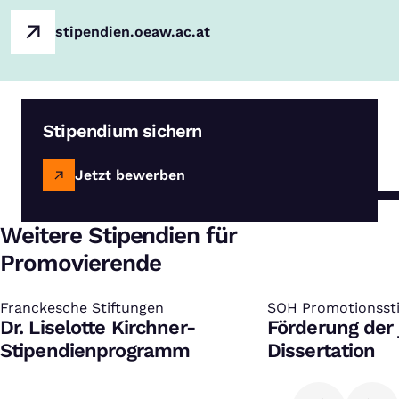
stipendien.oeaw.ac.at
Stipendium sichern
Jetzt bewerben
Weitere Stipendien für
Promovierende
Franckesche Stiftungen
:
SOH Promotionsst
:
Dr. Liselotte Kirchner-
Förderung der 
Stipendienprogramm
Dissertation