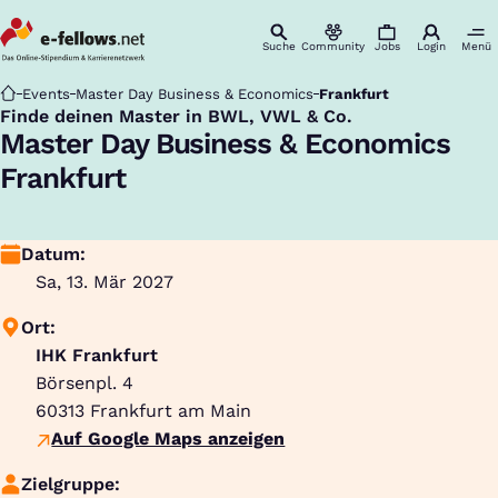
Suche
Community
Jobs
Login
Menü
Startseite
Events
Master Day Business & Economics
Frankfurt
Finde deinen Master in BWL, VWL & Co.
:
Master Day Business & Economics
Frankfurt
Datum:
Sa, 13. Mär 2027
Ort:
IHK Frankfurt
Börsenpl. 4
60313
Frankfurt am Main
Auf Google Maps anzeigen
Zielgruppe: