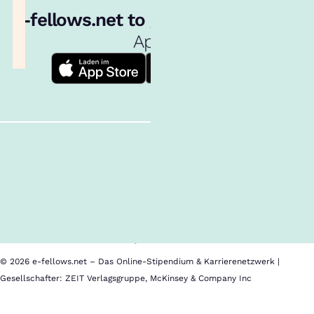
e‑fellows.net to go:
Hol dir unsere
App!
Follow us!
Inhalte im Überblick
Über uns
Cookies
Nutzungsbedingungen
Barrierefreiheit
Datenschutz
Impressum
© 2026 e-fellows.net – Das Online-Stipendium & Karrierenetzwerk |
Gesellschafter: ZEIT Verlagsgruppe, McKinsey & Company Inc
IESE