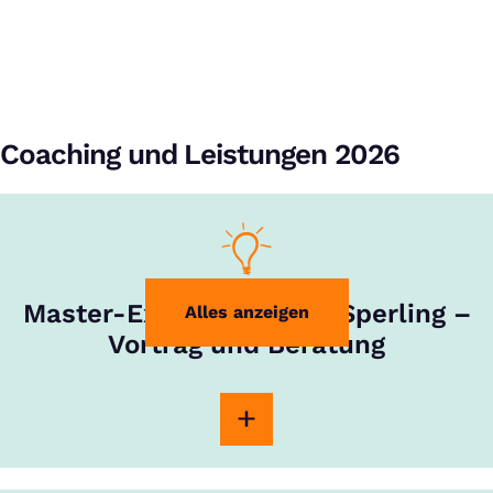
Coaching und Leistungen 2026
Master-Experte Rouven Sperling –
Alles anzeigen
Vortrag und Beratung