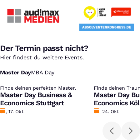
Der Termin passt nicht?
Hier findest du weitere Events.
Master Day
MBA Day
Finde deinen perfekten Master.
:
Finde deinen Trau
:
Master Day Business &
Master Day Bu
Economics Stuttgart
Economics Kö
Datum
Sa, 17. Okt
Datum
Sa, 24. Okt