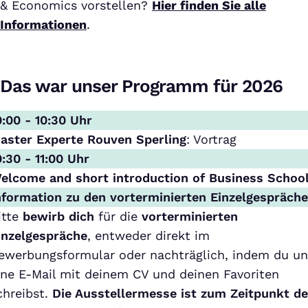
& Economics vorstellen?
Hier finden Sie alle
Informationen
.
Das war unser Programm für 2026
0:00 - 10:30 Uhr
aster Experte Rouven Sperling
: Vortrag
0:30 - 11:00 Uhr
elcome and short introduction of Business Schoo
nformation zu den vorterminierten Einzelgespräch
itte
bewirb dich
für die
vorterminierten
inzelgespräche
, entweder direkt im
ewerbungsformular oder nachträglich, indem du un
ine E-Mail mit deinem CV und deinen Favoriten
chreibst.
Die Ausstellermesse ist zum Zeitpunkt de