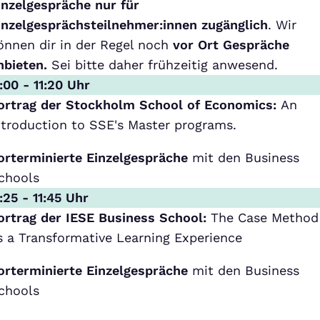
inzelgespräche nur für
inzelgesprächsteilnehmer:innen zugänglich
. Wir
önnen dir in der Regel noch
vor Ort Gespräche
nbieten.
Sei bitte daher frühzeitig anwesend.
1:00 - 11:20 Uhr
ortrag der Stockholm School of Economics:
An
ntroduction to SSE's Master programs.
orterminierte Einzelgespräche
mit den Business
chools
1:25 - 11:45 Uhr
ortrag der IESE Business School:
The Case Method
s a Transformative Learning Experience
orterminierte Einzelgespräche
mit den Business
chools