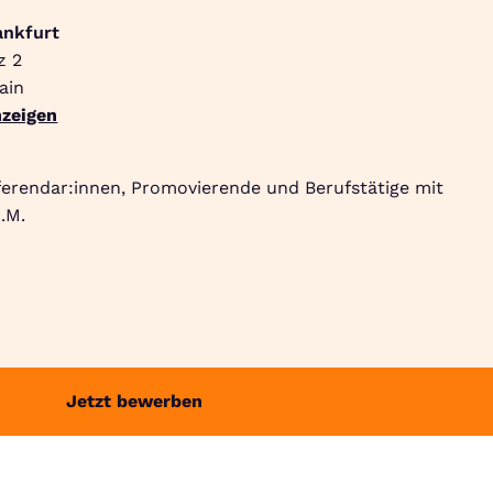
ankfurt
z 2
Suche
Community
Jobbörse
Login
Menü
ain
zeigen
ferendar:innen, Promovierende und Berufstätige mit
.M.
Jetzt bewerben