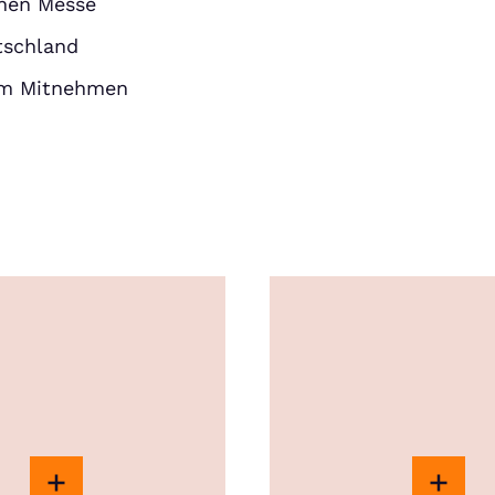
enen Messe
tschland
um Mitnehmen