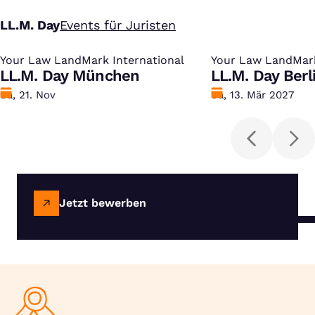
LL.M. Day
Events für Juristen
Your Law LandMark International
:
Your Law LandMark
:
LL.M. Day München
LL.M. Day Berl
Datum
Sa, 21. Nov
Datum
Sa, 13. Mär 2027
Jetzt bewerben