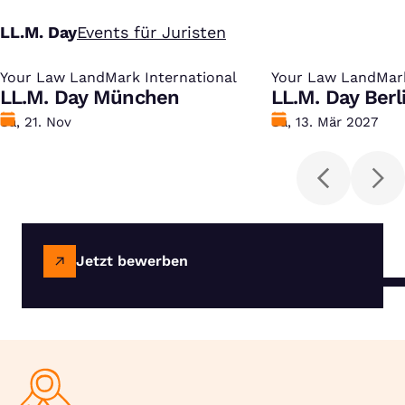
LL.M. Day
Events für Juristen
Your Law LandMark International
:
Your Law LandMark
:
LL.M. Day München
LL.M. Day Berl
Datum
Sa, 21. Nov
Datum
Sa, 13. Mär 2027
Jetzt bewerben