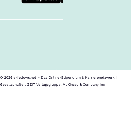
Follow us!
Inhalte im Überblick
Über uns
Cookies
Nutzungsbedingungen
Barrierefreiheit
Datenschutz
Impressum
© 2026 e-fellows.net – Das Online-Stipendium & Karrierenetzwerk |
Gesellschafter: ZEIT Verlagsgruppe, McKinsey & Company Inc
University
of
Miami