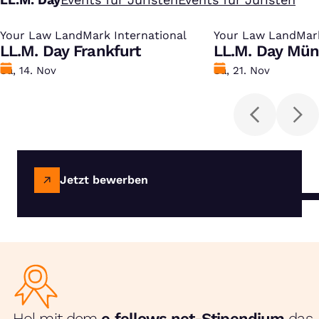
Your Law LandMark International
:
Your Law LandMark
:
LL.M. Day Frankfurt
LL.M. Day Mü
Datum
Sa, 14. Nov
Datum
Sa, 21. Nov
Jetzt bewerben
Hol mit dem
e‑fellows.net-Stipendium
das