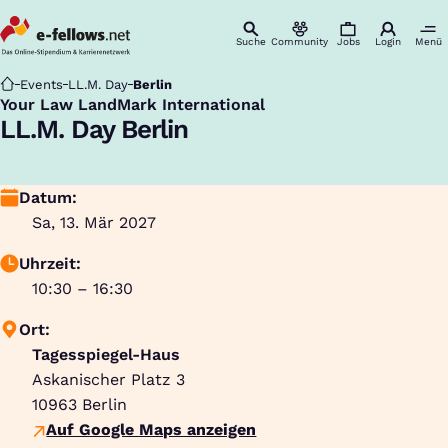
Suche
Community
Jobs
Login
Menü
Startseite
Events
LL.M. Day
Berlin
Your Law LandMark International
:
LL.M. Day Berlin
Datum:
Sa, 13. Mär 2027
Uhrzeit:
10:30 – 16:30
Ort:
Tagesspiegel-Haus
Askanischer Platz 3
10963
Berlin
Auf Google Maps anzeigen