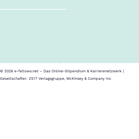
Follow us!
Inhalte im Überblick
Über uns
Cookies
Nutzungsbedingungen
Barrierefreiheit
Datenschutz
Impressum
© 2026 e-fellows.net – Das Online-Stipendium & Karrierenetzwerk |
Gesellschafter: ZEIT Verlagsgruppe, McKinsey & Company Inc
Wir
helfen
bei
den
Reisekosten