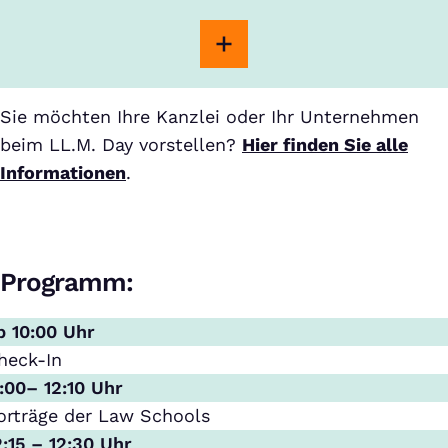
Sie möchten Ihre Kanzlei oder Ihr Unternehmen
beim LL.M. Day vorstellen?
Hier finden Sie alle
Informationen
.
Programm:
b 10:00 Uhr
heck-In
1:00– 12:10 Uhr
orträge der Law Schools
2:15 – 12:30 Uhr