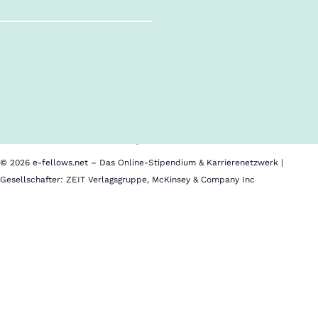
Follow us!
Inhalte im Überblick
Über uns
Cookies
Nutzungsbedingungen
Barrierefreiheit
Datenschutz
Impressum
© 2026 e-fellows.net – Das Online-Stipendium & Karrierenetzwerk |
Gesellschafter: ZEIT Verlagsgruppe, McKinsey & Company Inc
Southern
Im
Methodist
Kalender
University
speichern
Location:
Bewerbungsschluss