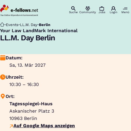
Suche
Community
Jobs
Login
Menü
Startseite
Events
LL.M. Day
Berlin
Your Law LandMark International
:
LL.M. Day Berlin
Datum:
Sa, 13. Mär 2027
Uhrzeit:
10:30 – 16:30
Ort:
Tagesspiegel-Haus
Askanischer Platz 3
10963
Berlin
Auf Google Maps anzeigen