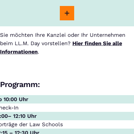
Sie möchten Ihre Kanzlei oder Ihr Unternehmen
beim LL.M. Day vorstellen?
Hier finden Sie alle
Informationen
.
Programm:
b 10:00 Uhr
heck-In
1:00– 12:10 Uhr
orträge der Law Schools
2:15 – 12:30 Uhr