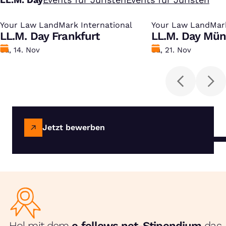
Your Law LandMark International
:
Your Law LandMark
:
LL.M. Day Frankfurt
LL.M. Day Mü
Datum
Sa, 14. Nov
Datum
Sa, 21. Nov
Jetzt bewerben
Hol mit dem
e‑fellows.net-Stipendium
das