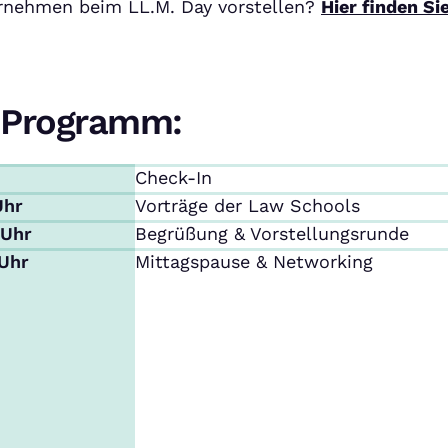
ernehmen beim LL.M. Day vorstellen?
Hier finden Si
Programm:
Check-In
Uhr
Vorträge der Law Schools
 Uhr
Begrüßung & Vorstellungsrunde
 Uhr
Mittagspause & Networking