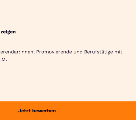
Suche
Community
Jobbörse
Login
Menü
zeigen
ferendar:innen, Promovierende und Berufstätige mit
.M.
Jetzt bewerben