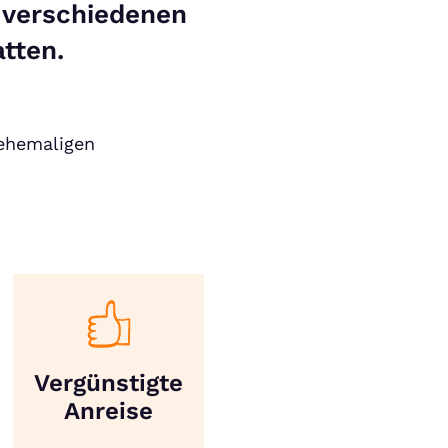
s verschiedenen
tten.
ehemaligen
Vergünstigte
Anreise