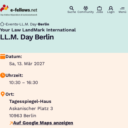
Suche
Community
Jobs
Login
Menü
Startseite
Events
LL.M. Day
Berlin
Your Law LandMark International
:
LL.M. Day Berlin
Datum:
Sa, 13. Mär 2027
Uhrzeit:
10:30 – 16:30
Ort:
Tagesspiegel-Haus
Askanischer Platz 3
10963
Berlin
Auf Google Maps anzeigen