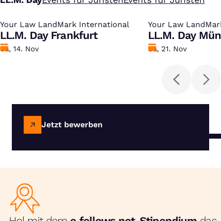
Your Law LandMark International
:
Your Law LandMark
:
LL.M. Day Frankfurt
LL.M. Day Mü
Datum
Sa, 14. Nov
Datum
Sa, 21. Nov
Jetzt bewerben
Hol mit dem
e‑fellows.net-Stipendium
das