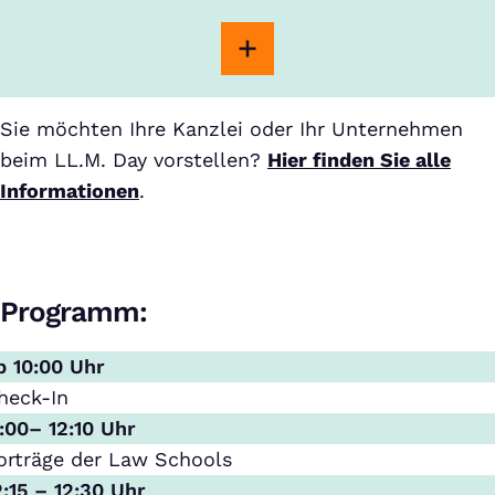
Sie möchten Ihre Kanzlei oder Ihr Unternehmen
beim LL.M. Day vorstellen?
Hier finden Sie alle
Informationen
.
Programm:
b 10:00 Uhr
heck-In
1:00– 12:10 Uhr
orträge der Law Schools
2:15 – 12:30 Uhr