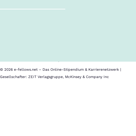
Follow us!
Inhalte im Überblick
Über uns
Cookies
Nutzungsbedingungen
Barrierefreiheit
Datenschutz
Impressum
© 2026 e-fellows.net – Das Online-Stipendium & Karrierenetzwerk |
Gesellschafter: ZEIT Verlagsgruppe, McKinsey & Company Inc
Cornell
Im
University
Kalender
speichern
Location:
Ithaca,
Bewerbungsschluss