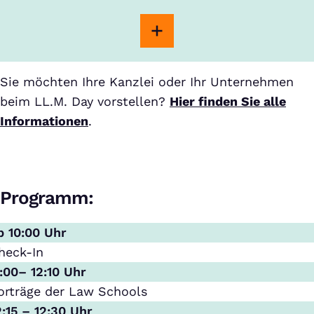
Sie möchten Ihre Kanzlei oder Ihr Unternehmen
beim LL.M. Day vorstellen?
Hier finden Sie alle
Informationen
.
Programm:
b 10:00 Uhr
heck-In
1:00– 12:10 Uhr
orträge der Law Schools
2:15 – 12:30 Uhr