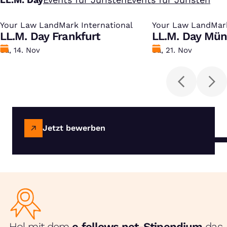
Your Law LandMark International
:
Your Law LandMark
:
LL.M. Day Frankfurt
LL.M. Day Mü
Datum
Sa, 14. Nov
Datum
Sa, 21. Nov
Jetzt bewerben
Hol mit dem
e‑fellows.net-Stipendium
das