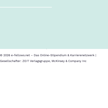
Follow us!
Inhalte im Überblick
Über uns
Cookies
Nutzungsbedingungen
Barrierefreiheit
Datenschutz
Impressum
© 2026 e-fellows.net – Das Online-Stipendium & Karrierenetzwerk |
Gesellschafter: ZEIT Verlagsgruppe, McKinsey & Company Inc
University
Im
of
Kalender
Virginia
speichern
School
of
Bewerbungsschluss