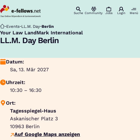
Suche
Community
Jobs
Login
Menü
Startseite
Events
LL.M. Day
Berlin
Your Law LandMark International
:
LL.M. Day Berlin
Datum:
Sa, 13. Mär 2027
Uhrzeit:
10:30 – 16:30
Ort:
Tagesspiegel-Haus
Askanischer Platz 3
10963
Berlin
Auf Google Maps anzeigen