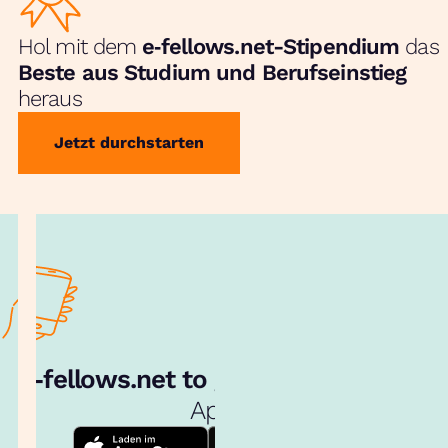
Hol mit dem
e‑fellows.net-Stipendium
das
Beste aus Studium und Berufseinstieg
heraus
Jetzt durchstarten
e‑fellows.net to go:
Hol dir unsere
App!