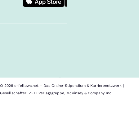
Follow us!
Inhalte im Überblick
Über uns
Cookies
Nutzungsbedingungen
Barrierefreiheit
Datenschutz
Impressum
© 2026 e-fellows.net – Das Online-Stipendium & Karrierenetzwerk |
Gesellschafter: ZEIT Verlagsgruppe, McKinsey & Company Inc
TalentRocket
Als
Karriereplattform