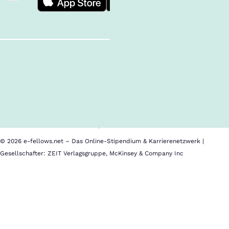
Follow us!
Inhalte im Überblick
Über uns
Cookies
Nutzungsbedingungen
Barrierefreiheit
Datenschutz
Impressum
© 2026 e-fellows.net – Das Online-Stipendium & Karrierenetzwerk |
Gesellschafter: ZEIT Verlagsgruppe, McKinsey & Company Inc
Gesellschaft
für
Informatik