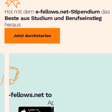
Hol mit dem
e‑fellows.net-Stipendium
das
Beste aus Studium und Berufseinstieg
heraus
Jetzt durchstarten
e‑fellows.net to go:
Hol dir unsere
App!