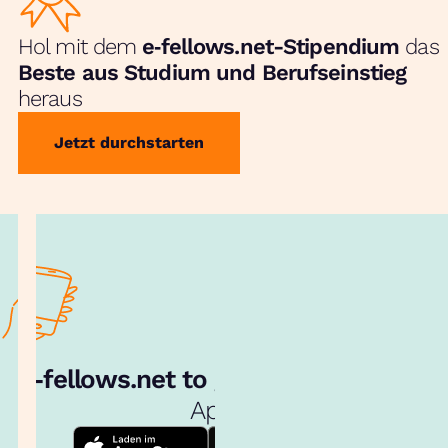
Hol mit dem
e‑fellows.net-Stipendium
das
Beste aus Studium und Berufseinstieg
heraus
Jetzt durchstarten
e‑fellows.net to go:
Hol dir unsere
App!