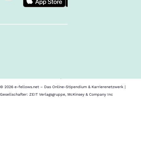
Follow us!
Inhalte im Überblick
Über uns
Cookies
Nutzungsbedingungen
Barrierefreiheit
Datenschutz
Impressum
© 2026 e-fellows.net – Das Online-Stipendium & Karrierenetzwerk |
Gesellschafter: ZEIT Verlagsgruppe, McKinsey & Company Inc
Master
of
Business
Administration