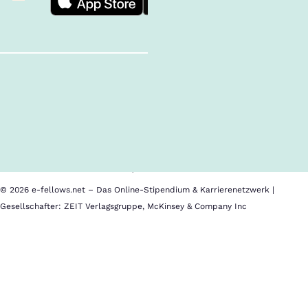
Follow us!
Inhalte im Überblick
Über uns
Cookies
Nutzungsbedingungen
Barrierefreiheit
Datenschutz
Impressum
© 2026 e-fellows.net – Das Online-Stipendium & Karrierenetzwerk |
Gesellschafter: ZEIT Verlagsgruppe, McKinsey & Company Inc
Friedrich-
Ebert-
Stiftung
(FES)