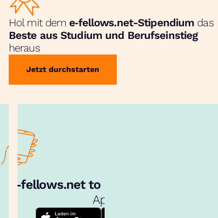
Hol mit dem
e‑fellows.net-Stipendium
das
Beste aus Studium und Berufseinstieg
heraus
Jetzt durchstarten
e‑fellows.net to go:
Hol dir unsere
App!