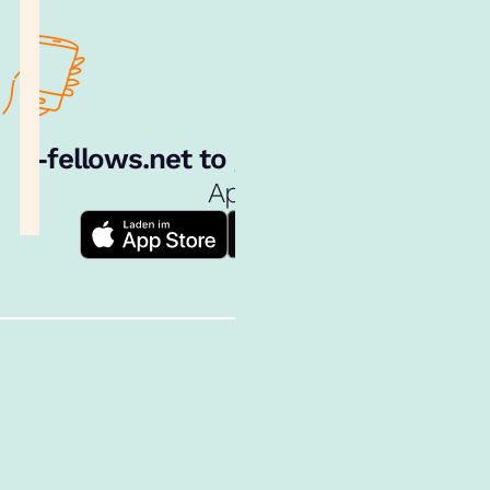
e‑fellows.net to go:
Hol dir unsere
App!
Follow us!
Inhalte im Überblick
Über uns
Cookies
Nutzungsbedingungen
Barrierefreiheit
Datenschutz