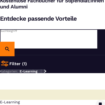
Kostenlose Fachbücher für Stipendiat:innen
und Alumni
Entdecke passende Vorteile
Suchbegriff
Filter (1)
Kategorien:
E-Learning
E-Learning
: