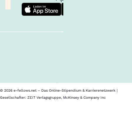
Follow us!
Inhalte im Überblick
Über uns
Cookies
Nutzungsbedingungen
Barrierefreiheit
Datenschutz
Impressum
© 2026 e-fellows.net – Das Online-Stipendium & Karrierenetzwerk |
Gesellschafter: ZEIT Verlagsgruppe, McKinsey & Company Inc