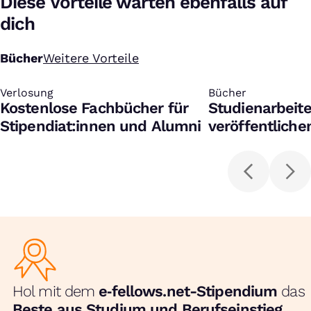
Diese Vorteile warten ebenfalls auf
dich
Bücher
Weitere Vorteile
Verlosung
:
Bücher
:
Kostenlose Fachbücher für
Studienarbeit
Stipendiat:innen und Alumni
veröffentliche
herunterladen
Hol mit dem
e‑fellows.net-Stipendium
das
Beste aus Studium und Berufseinstieg