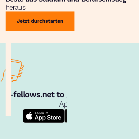
heraus
Jetzt durchstarten
e‑fellows.net to go:
Hol dir unsere
App!