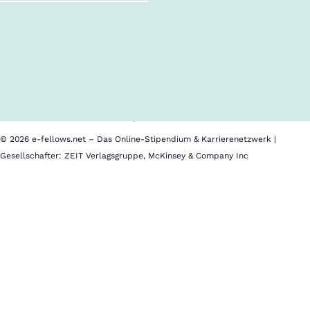
Follow us!
Inhalte im Überblick
Über uns
Cookies
Nutzungsbedingungen
Barrierefreiheit
Datenschutz
Impressum
© 2026 e-fellows.net – Das Online-Stipendium & Karrierenetzwerk |
Gesellschafter: ZEIT Verlagsgruppe, McKinsey & Company Inc