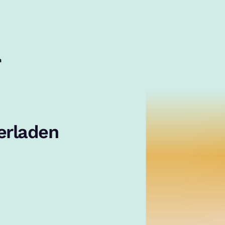
n
erladen