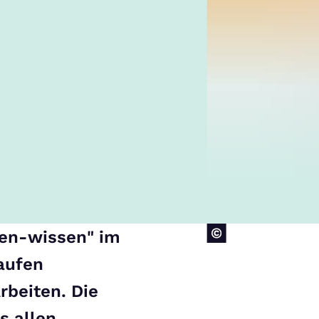
ten-wissen" im
aufen
rbeiten. Die
s allen