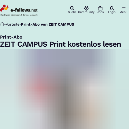
Suche
Community
Jobs
Login
Menü
Startseite
Vorteile
Print-Abo von ZEIT CAMPUS
Print-Abo
:
ZEIT CAMPUS Print kostenlos lesen