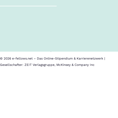
Follow us!
Inhalte im Überblick
Über uns
Cookies
Nutzungsbedingungen
Barrierefreiheit
Datenschutz
Impressum
© 2026 e-fellows.net – Das Online-Stipendium & Karrierenetzwerk |
Gesellschafter: ZEIT Verlagsgruppe, McKinsey & Company Inc