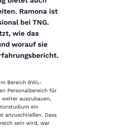
g bietet auch
iten. Ramona ist
sional bei TNG.
zt, wie das
und worauf sie
Erfahrungsbericht.
 im Bereich BWL-
den Personalbereich für
 weiter auszubauen,
elorstudium ein
t anzuschließen. Dass
eich sein wird, war