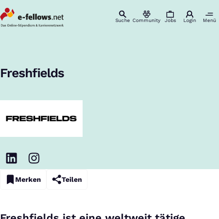
Suche
Community
Jobs
Login
Menü
Startseite
Unternehmen
Freshfields
Karriere & Einstieg
:
Freshfields
Merken
Teilen
Freshfields ist eine weltweit tätige