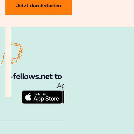
Jetzt durchstarten
e‑fellows.net to go:
Hol dir unsere
App!
Follow us!