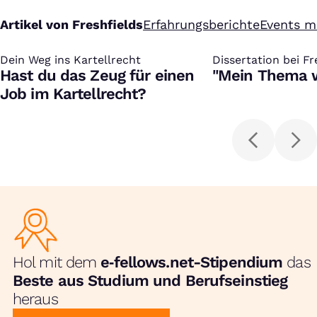
Artikel von Freshfields
Erfahrungsberichte
Events mi
Dein Weg ins Kartellrecht
:
Dissertation bei Fr
:
Hast du das Zeug für einen
"Mein Thema 
Job im Kartellrecht?
Hol mit dem
e‑fellows.net-Stipendium
das
Beste aus Studium und Berufseinstieg
heraus