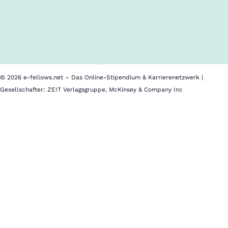
Inhalte im Überblick
Über uns
Cookies
Nutzungsbedingungen
Barrierefreiheit
Datenschutz
Impressum
© 2026 e-fellows.net – Das Online-Stipendium & Karrierenetzwerk |
Gesellschafter: ZEIT Verlagsgruppe, McKinsey & Company Inc
Benefits
Freshfields
bietet
dir
zahlreiche
Benefits,
zum