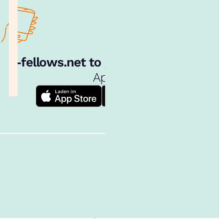
e‑fellows.net to go:
Hol dir unsere
App!
Follow us!
Inhalte im Überblick
Über uns
Cookies
Nutzungsbedingungen
Barrierefreiheit
Datenschutz
Impressum