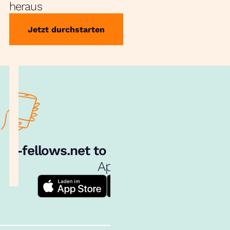
heraus
Jetzt durchstarten
e‑fellows.net to go:
Hol dir unsere
App!
Follow us!