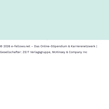
Inhalte im Überblick
Über uns
Cookies
Nutzungsbedingungen
Barrierefreiheit
Datenschutz
Impressum
© 2026 e-fellows.net – Das Online-Stipendium & Karrierenetzwerk |
Gesellschafter: ZEIT Verlagsgruppe, McKinsey & Company Inc