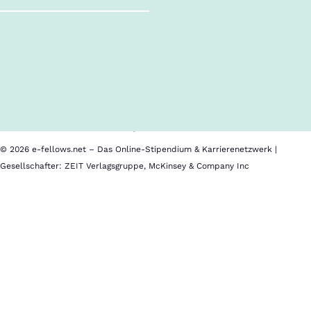
Follow us!
Inhalte im Überblick
Über uns
Cookies
Nutzungsbedingungen
Barrierefreiheit
Datenschutz
Impressum
© 2026 e-fellows.net – Das Online-Stipendium & Karrierenetzwerk |
Gesellschafter: ZEIT Verlagsgruppe, McKinsey & Company Inc