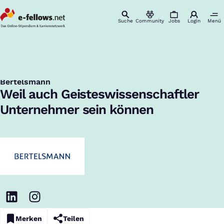
Suche
Community
Jobs
Login
Menü
Startseite
Unternehmen
Bertelsmann
Bertelsmann Future Leaders Creative
Management – Trainee-Programm
Bertelsmann Future Leaders – Trainee-Programm bei
:
Bertelsmann
Weil auch Geisteswissenschaftler
Unternehmer sein können
Merken
Teilen