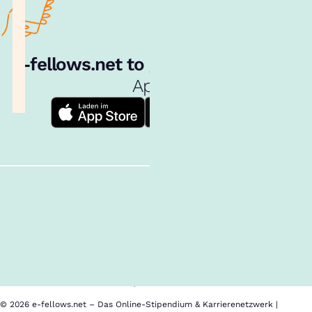
e‑fellows.net to go:
Hol dir unsere
App!
Follow us!
Inhalte im Überblick
Über uns
Cookies
Nutzungsbedingungen
Barrierefreiheit
Datenschutz
Impressum
© 2026 e-fellows.net – Das Online-Stipendium & Karrierenetzwerk |