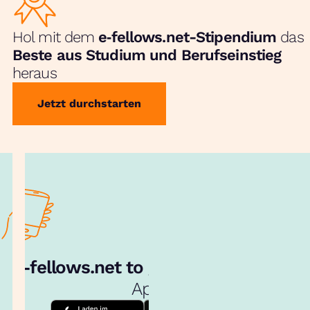
Hol mit dem
e‑fellows.net-Stipendium
das
Beste aus Studium und Berufseinstieg
heraus
Jetzt durchstarten
e‑fellows.net to go:
Hol dir unsere
App!