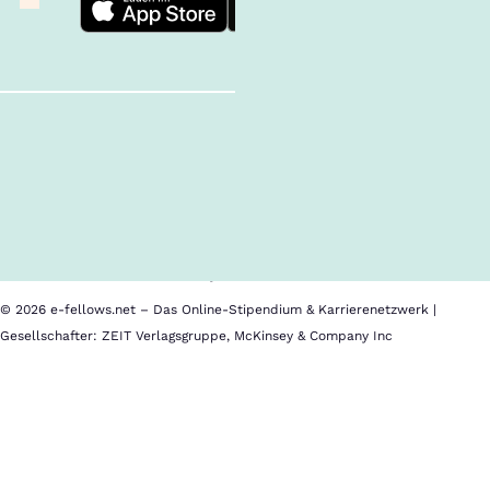
Follow us!
Inhalte im Überblick
Über uns
Cookies
Nutzungsbedingungen
Barrierefreiheit
Datenschutz
Impressum
© 2026 e-fellows.net – Das Online-Stipendium & Karrierenetzwerk |
Gesellschafter: ZEIT Verlagsgruppe, McKinsey & Company Inc