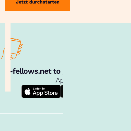
Jetzt durchstarten
e‑fellows.net to go:
Hol dir unsere
App!
Follow us!