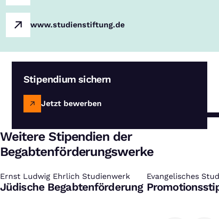
www.studienstiftung.de
Stipendium sichern
Jetzt bewerben
Weitere Stipendien der
Begabtenförderungswerke
Ernst Ludwig Ehrlich Studienwerk
:
Evangelisches Studi
:
Jüdische Begabtenförderung
Promotionsst