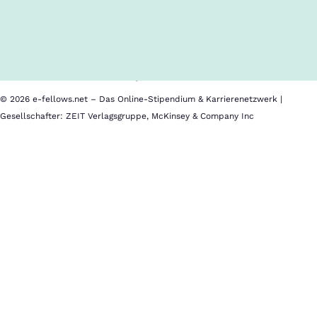
Inhalte im Überblick
Über uns
Cookies
Nutzungsbedingungen
Barrierefreiheit
Datenschutz
Impressum
© 2026 e-fellows.net – Das Online-Stipendium & Karrierenetzwerk |
Gesellschafter: ZEIT Verlagsgruppe, McKinsey & Company Inc