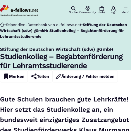
Suche
Community
Jobs
Login
Menü
Startseite
Stipendien-Datenbank von e-fellows.net
Stiftung der Deutschen
Wirtschaft (sdw) gGmbH: Studienkolleg – Begabtenförderung für
Lehramtsstudierende
Stiftung der Deutschen Wirtschaft (sdw) gGmbH
:
Studienkolleg – Begabtenförderung
für Lehramtsstudierende
Merken
Teilen
Änderung / Fehler melden
Gute Schulen brauchen gute Lehrkräfte!
Hier setzt das Studienkolleg an, ein
bundesweit einzigartiges Zusatzangebot
des Studienförderwerks Klaus Murmann