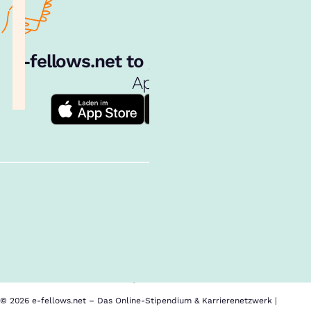
e‑fellows.net to go:
Hol dir unsere
App!
Follow us!
Inhalte im Überblick
Über uns
Cookies
Nutzungsbedingungen
Barrierefreiheit
Datenschutz
Impressum
© 2026 e-fellows.net – Das Online-Stipendium & Karrierenetzwerk |