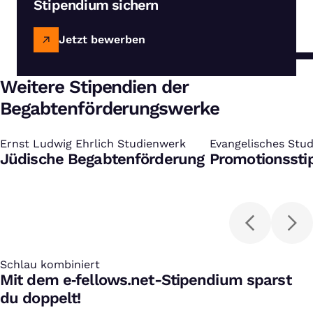
Stipendium sichern
Jetzt bewerben
Weitere Stipendien der
Begabtenförderungswerke
Ernst Ludwig Ehrlich Studienwerk
:
Evangelisches Studi
:
Jüdische Begabtenförderung
Promotionsst
Schlau kombiniert
:
Mit dem e‑fellows.net-Stipendium sparst
du doppelt!