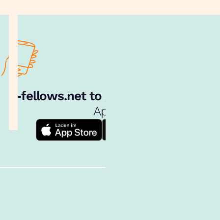
e‑fellows.net to go:
Hol dir unsere
App!
Follow us!
Inhalte im Überblick
Über uns
Cookies