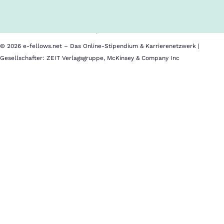
Nutzungsbedingungen
Barrierefreiheit
Datenschutz
Impressum
© 2026 e-fellows.net – Das Online-Stipendium & Karrierenetzwerk |
Gesellschafter: ZEIT Verlagsgruppe, McKinsey & Company Inc