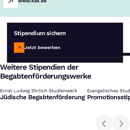
www.kas.de
Stipendium sichern
Jetzt bewerben
Weitere Stipendien der
Begabtenförderungswerke
Ernst Ludwig Ehrlich Studienwerk
:
Evangelisches Studi
:
Jüdische Begabtenförderung
Promotionsst