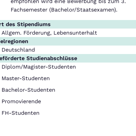
empfohlen wird eine Bewerbung bis zum 3.
Fachsemester (Bachelor/Staatsexamen).
rt des Stipendiums
Allgem. Förderung, Lebensunterhalt
ielregionen
Deutschland
eförderte Studienabschlüsse
Diplom/Magister-Studenten
Master-Studenten
Bachelor-Studenten
Promovierende
FH-Studenten