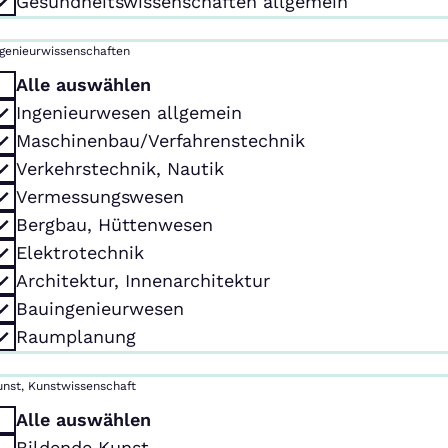
Gesundheitswissenschaften allgemein
ngenieurwissenschaften
Alle auswählen
Ingenieurwesen allgemein
Maschinenbau/Verfahrenstechnik
Verkehrstechnik, Nautik
Vermessungswesen
Bergbau, Hüttenwesen
Elektrotechnik
Architektur, Innenarchitektur
Bauingenieurwesen
Raumplanung
unst, Kunstwissenschaft
Alle auswählen
Bildende Kunst