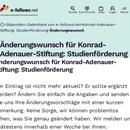
Suche
Community
Jobs
Login
Menü
Startseite
Stipendien-Datenbank von e-fellows.net
Konrad-Adenauer-
Stiftung: Studienförderung
Änderungswunsch
Änderungswunsch für Konrad-
Adenauer-Stiftung: Studienförderung
nderungswunsch für Konrad-Adenauer-
tiftung: Studienförderung
r Eintrag ist nicht mehr aktuell? Er sollte ergänzt
erden? Ändern Sie einfach die Angaben und senden
ie uns Ihre Änderungsvorschläge mit einer kurzen
emerkung. Keine Sorge, wir können problemlos
ehen, was Sie genau geändert haben. Wir melden u
pätestens innerhalb einer Woche bei Ihnen.