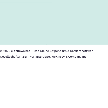
Follow us!
Inhalte im Überblick
Über uns
Cookies
Nutzungsbedingungen
Barrierefreiheit
Datenschutz
Impressum
© 2026 e-fellows.net – Das Online-Stipendium & Karrierenetzwerk |
Gesellschafter: ZEIT Verlagsgruppe, McKinsey & Company Inc