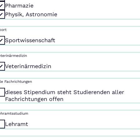
Pharmazie
Physik, Astronomie
port
Sportwissenschaft
eterinärmedizin
Veterinärmedizin
lle Fachrichtungen
dieses Stipendium steht Studierenden aller
Fachrichtungen offen
ehramtsstudium
Lehramt