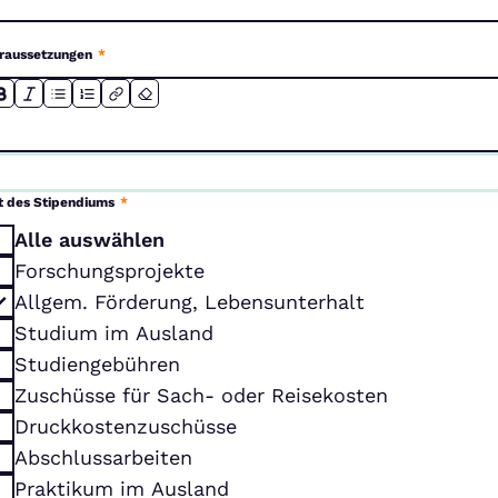
raussetzungen
*
t des Stipendiums
*
Alle auswählen
Forschungsprojekte
Allgem. Förderung, Lebensunterhalt
Studium im Ausland
Studiengebühren
Zuschüsse für Sach- oder Reisekosten
Druckkostenzuschüsse
Abschlussarbeiten
Praktikum im Ausland