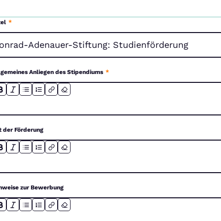
tel
*
lgemeines Anliegen des Stipendiums
*
t der Förderung
nweise zur Bewerbung