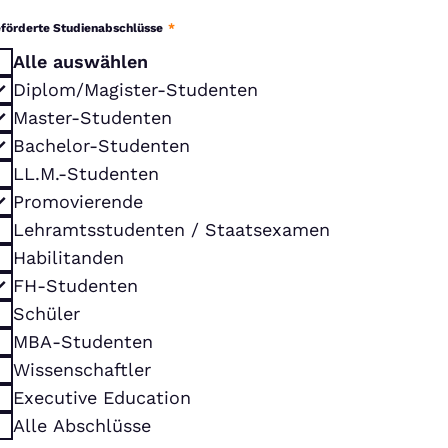
förderte Studienabschlüsse
*
Alle auswählen
Diplom/Magister-Studenten
Master-Studenten
Bachelor-Studenten
LL.M.-Studenten
Promovierende
Lehramtsstudenten / Staatsexamen
Habilitanden
FH-Studenten
Schüler
MBA-Studenten
Wissenschaftler
Executive Education
Alle Abschlüsse