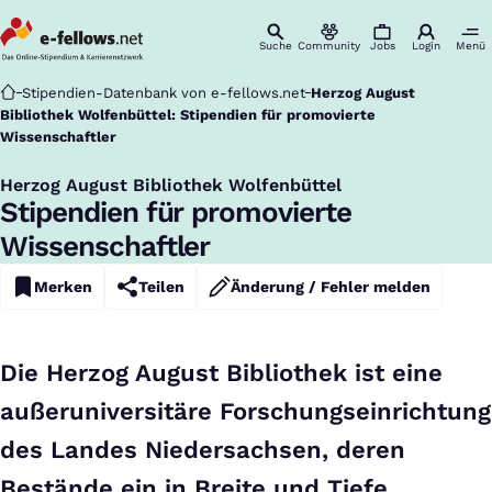
Suche
Community
Jobs
Login
Menü
Startseite
Stipendien-Datenbank von e-fellows.net
Herzog August
Bibliothek Wolfenbüttel: Stipendien für promovierte
Wissenschaftler
Herzog August Bibliothek Wolfenbüttel
:
Stipendien für promovierte
Wissenschaftler
Merken
Teilen
Änderung / Fehler melden
Die Herzog August Bibliothek ist eine
außeruniversitäre Forschungseinrichtung
des Landes Niedersachsen, deren
Bestände ein in Breite und Tiefe