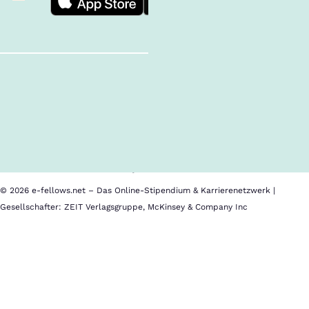
Follow us!
Inhalte im Überblick
Über uns
Cookies
Nutzungsbedingungen
Barrierefreiheit
Datenschutz
Impressum
© 2026 e-fellows.net – Das Online-Stipendium & Karrierenetzwerk |
Gesellschafter: ZEIT Verlagsgruppe, McKinsey & Company Inc