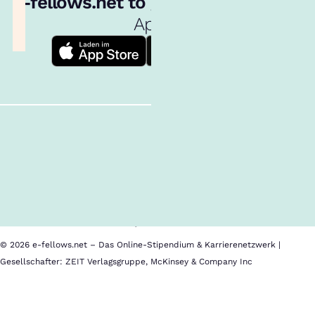
e‑fellows.net to go:
Hol dir unsere
App!
Follow us!
Inhalte im Überblick
Über uns
Cookies
Nutzungsbedingungen
Barrierefreiheit
Datenschutz
Impressum
© 2026 e-fellows.net – Das Online-Stipendium & Karrierenetzwerk |
Gesellschafter: ZEIT Verlagsgruppe, McKinsey & Company Inc