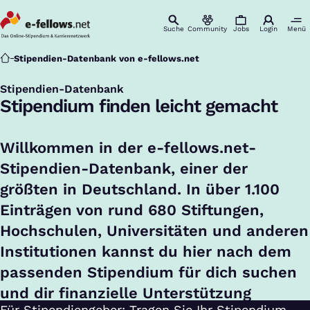
Suche
Community
Jobs
Login
Menü
Startseite
Stipendien-Datenbank von e-fellows.net
Stipendien-Datenbank
:
Stipendium finden leicht gemacht
Willkommen in der e-fellows.net-
Stipendien-Datenbank, einer der
größten in Deutschland. In über 1.100
Einträgen von rund 680 Stiftungen,
Hochschulen, Universitäten und anderen
Institutionen kannst du hier nach dem
passenden Stipendium für dich suchen
und dir finanzielle Unterstützung
Für Stipendiengeber: Tragen Sie Ihr Stipendium