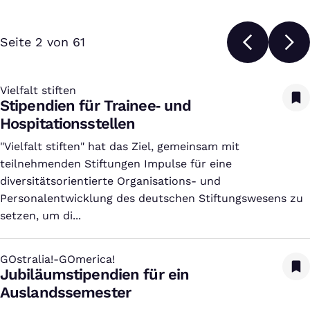
Seite 2 von 61
Vielfalt stiften
:
Stipendien für Trainee‑ und
Hospitationsstellen
"Vielfalt stiften" hat das Ziel, gemeinsam mit
teilnehmenden Stiftungen Impulse für eine
diversitätsorientierte Organisations- und
Personalentwicklung des deutschen Stiftungswesens zu
setzen, um di...
GOstralia!-GOmerica!
:
Jubiläumstipendien für ein
Auslandssemester